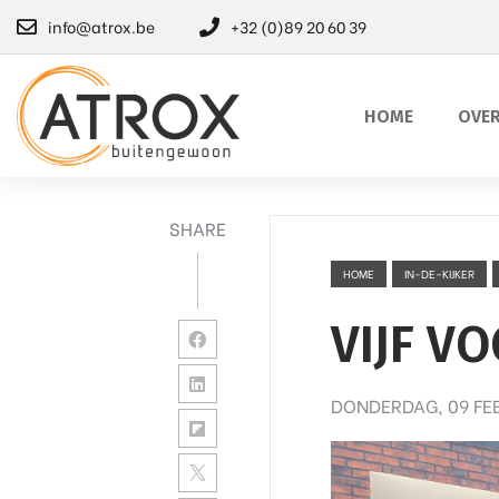
info@atrox.be
+32 (0)89 20 60 39
HOME
OVER
SHARE
HOME
IN-DE-KIJKER
VIJF V
DONDERDAG, 09 FE