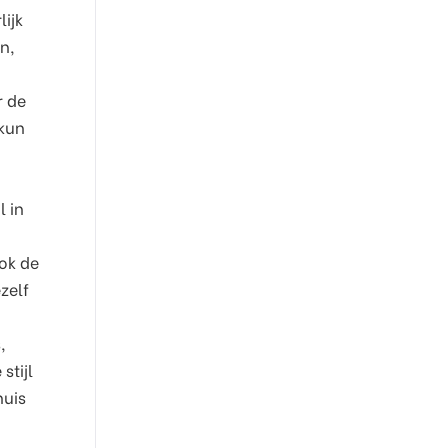
lijk
n,
r de
 kun
l in
ok de
zelf
,
stijl
huis