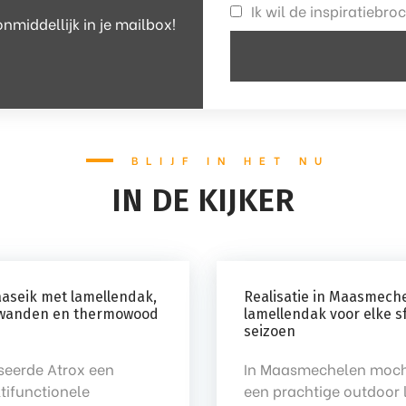
Ik wil de inspiratiebr
nmiddellijk in je mailbox!
BLIJF IN HET NU
IN DE KIJKER
aseik met lamellendak,
Realisatie in Maasmeche
ifwanden en thermowood
lamellendak voor elke s
seizoen
iseerde Atrox een
In Maasmechelen moch
ltifunctionele
een prachtige outdoor 