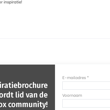
 inspiratie!
E-mailadres *
iratiebrochure
ordt lid van de
Voornaam
ox community!