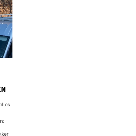
ÉN
alles
n:
kker