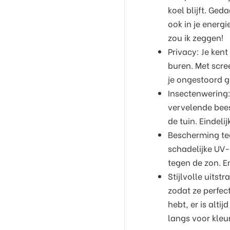
koel blijft. Ge
ook in je energ
zou ik zeggen!
Privacy: Je kent
buren. Met scre
je ongestoord ge
Insectenwering
vervelende bees
de tuin. Eindel
Bescherming teg
schadelijke UV-
tegen de zon. En
Stijlvolle uitst
zodat ze perfect
hebt, er is altij
langs voor kleur