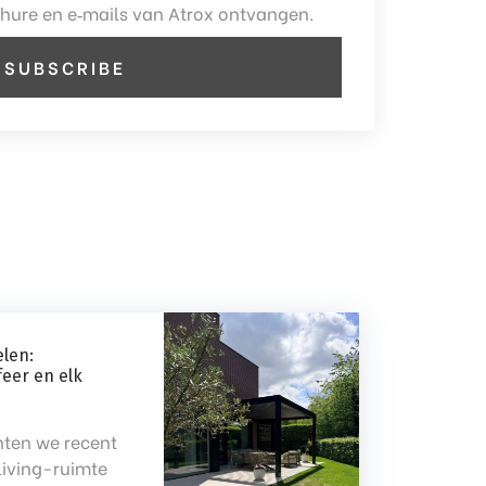
ochure en e‑mails van Atrox ontvangen.
len:
feer en elk
ten we recent
living-ruimte