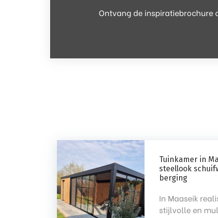
Ontvang de inspiratiebrochure o
Tuinkamer in Ma
steellook schu
berging
In Maaseik real
stijlvolle en mu