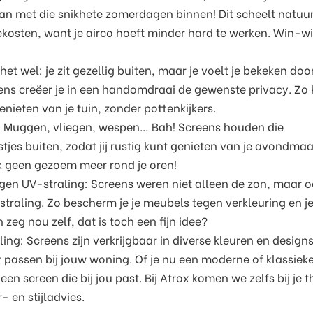
daan met die snikhete zomerdagen binnen! Dit scheelt natuur
iekosten, want je airco hoeft minder hard te werken. Win-wi
 het wel: je zit gezellig buiten, maar je voelt je bekeken doo
ens creëer je in een handomdraai de gewenste privacy. Zo
nieten van je tuin, zonder pottenkijkers.
: Muggen, vliegen, wespen… Bah! Screens houden die
tjes buiten, zodat jij rustig kunt genieten van je avondmaa
ijk geen gezoem meer rond je oren!
en UV-straling: Screens weren niet alleen de zon, maar o
straling. Zo bescherm je je meubels tegen verkleuring en je
 zeg nou zelf, dat is toch een fijn idee?
raling: Screens zijn verkrijgbaar in diverse kleuren en designs
 passen bij jouw woning. Of je nu een moderne of klassieke 
d een screen die bij jou past. Bij Atrox komen we zelfs bij je t
- en stijladvies.