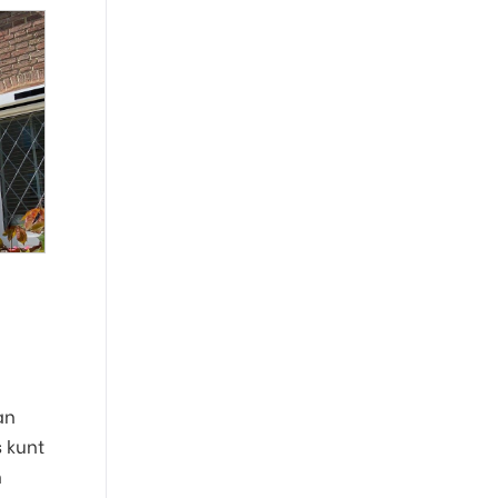
an
s kunt
n