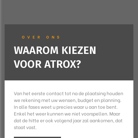
OVER ONS
WAAROM KIEZEN
VOOR ATROX?
Van het eerste contact tot na de plaatsing houden
we rekening met uw wensen, budget en planning.
In alle fases weet u precies waar u aan toe bent.
Enkel het weer kunnen we niet voorspellen. Maar
dat de hitte er ook volgend jaar zal aankomen, dat
staat vast.