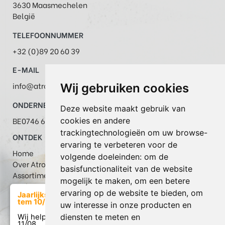
3630 Maasmechelen
België
TELEFOONNUMMER
+32 (0)89 20 60 39
E-MAIL
info@atrox.be
Wij gebruiken cookies
ONDERNEMINGSNR
Deze website maakt gebruik van
BE0746 651 560
cookies en andere
trackingtechnologieën om uw browse-
ONTDEK
ervaring te verbeteren voor de
Home
volgende doeleinden:
om de
Over Atrox
basisfunctionaliteit van de website
Assortiment
mogelijk te maken
,
om een betere
Merken
ervaring op de website te bieden
,
om
Jaarlijkse verlof van 17/07
Realisaties
tem 10/08
uw interesse in onze producten en
FAQ
diensten te meten en
Wij helpen u graag weer vanaf
Blog
11/08