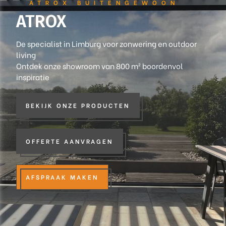
ATROX BUITENGEWOON
ATROX
De specialist in Limburg voor zonwering en outdoor
living
Ontdek onze showroom van 800 m² boordenvol
inspiratie
BEKIJK ONZE PRODUCTEN
OFFERTE AANVRAGEN
AFSPRAAK MAKEN