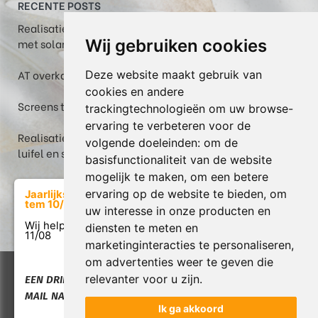
RECENTE POSTS
Realisatie in Maastricht: Plaza Viva pergola-zonwering
met solar volant
Wij gebruiken cookies
AT overkapping met helder glas, WGM Top en zipscreen
Deze website maakt gebruik van
cookies en andere
Screens te Veerle: een fris terras tijdens warme dagen
trackingtechnologieën om uw browse-
ervaring te verbeteren voor de
Realisatie: Box in thermowood grenen met berging,
volgende doeleinden:
om de
luifel en screen in Heusden-Zolder
basisfunctionaliteit van de website
mogelijk te maken
,
om een betere
ervaring op de website te bieden
,
om
Jaarlijkse verlof van 17/07
tem 10/08
uw interesse in onze producten en
diensten te meten en
Wij helpen u graag weer vanaf
11/08
marketinginteracties te personaliseren
,
om advertenties weer te geven die
Copyright © 2026 Atrox. All rights reserved. |
Privacy &
relevanter voor u zijn
.
EEN DRINGENDE VRAAG:
Cookies
|
Garantie & Servicebeleid
|
UP-TO-DATE
MAIL NAAR INFO@ATROX.BE
WebDesign
Ik ga akkoord