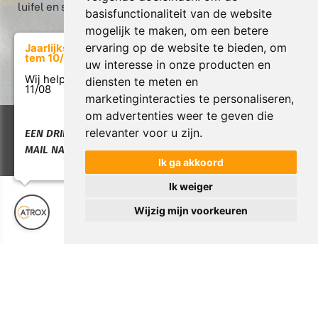
luifel en screen in Heusden-Zolder
basisfunctionaliteit van de website
mogelijk te maken
,
om een betere
ervaring op de website te bieden
,
om
Jaarlijkse verlof van 17/07
tem 10/08
uw interesse in onze producten en
Wij helpen u graag weer vanaf
diensten te meten en
11/08
marketinginteracties te personaliseren
,
om advertenties weer te geven die
Copyright © 2026 Atrox. All rights reserved. |
Privacy &
relevanter voor u zijn
.
EEN DRINGENDE VRAAG:
Cookies
|
Garantie & Servicebeleid
|
UP-TO-DATE
MAIL NAAR INFO@ATROX.BE
WebDesign
Ik ga akkoord
Ik weiger
Wijzig mijn voorkeuren