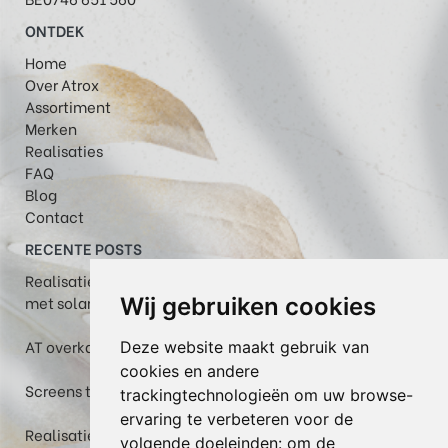
ONTDEK
Home
Over Atrox
Assortiment
Merken
Realisaties
FAQ
Blog
Contact
RECENTE POSTS
Realisatie in Maastricht: Plaza Viva pergola-zonwering
met solar volant
Wij gebruiken cookies
AT overkapping met helder glas, WGM Top en zipscreen
Deze website maakt gebruik van
cookies en andere
Screens te Veerle: een fris terras tijdens warme dagen
trackingtechnologieën om uw browse-
ervaring te verbeteren voor de
Realisatie: Box in thermowood grenen met berging,
volgende doeleinden:
om de