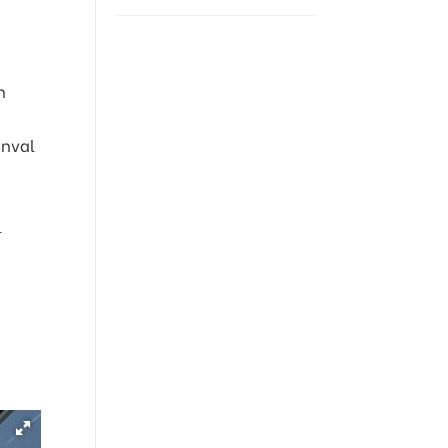
n
inval
l