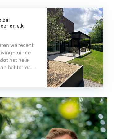
len:
feer en elk
ten we recent
living-ruimte
 dat het hele
n het terras. ...