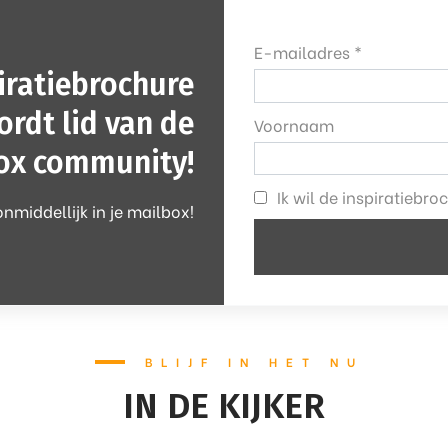
E-mailadres *
iratiebrochure
ordt lid van de
Voornaam
ox community!
Ik wil de inspiratiebr
nmiddellijk in je mailbox!
BLIJF IN HET NU
IN DE KIJKER