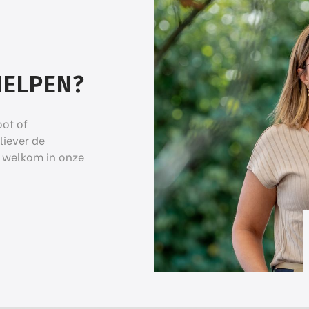
HELPEN?
ot of
 liever de
d welkom in onze