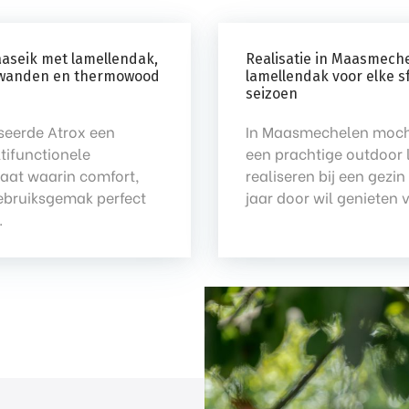
aseik met lamellendak,
Realisatie in Maasmeche
ifwanden en thermowood
lamellendak voor elke s
seizoen
iseerde Atrox een
In Maasmechelen moch
ltifunctionele
een prachtige outdoor 
aat waarin comfort,
realiseren bij een gezin
gebruiksgemak perfect
jaar door wil genieten va
.