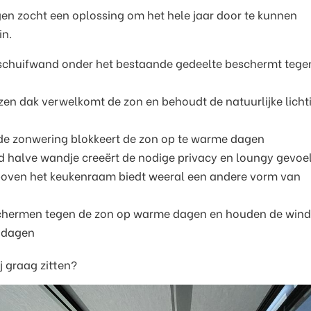
gen zocht een oplossing om het hele jaar door te kunnen
in.
schuifwand onder het bestaande gedeelte beschermt tege
zen dak verwelkomt de zon en behoudt de natuurlijke licht
de zonwering blokkeert de zon op te warme dagen
 halve wandje creeërt de nodige privacy en loungy gevoe
 boven het keukenraam biedt weeral een andere vorm van
chermen tegen de zon op warme dagen en houden de wind
e dagen
ij graag zitten?