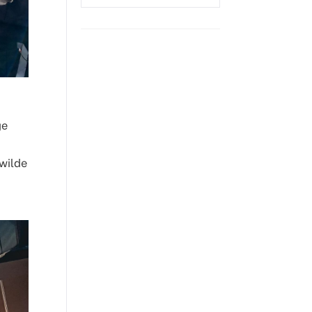
ge
wilde