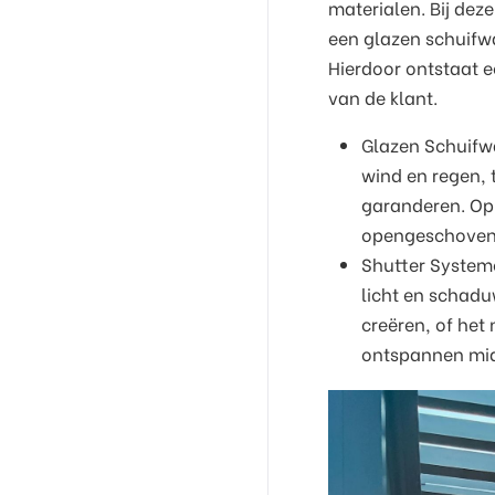
materialen. Bij dez
een glazen schuifw
Hierdoor ontstaat e
van de klant.
Glazen Schuifw
wind en regen, t
garanderen. Op
opengeschoven 
Shutter Systeme
licht en schadu
creëren, of het
ontspannen mid