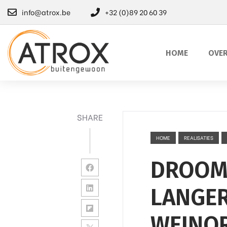
info@atrox.be
+32 (0)89 20 60 39
HOME
OVER
SHARE
HOME
REALISATIES
DROOMT
LANGER
WEINOR