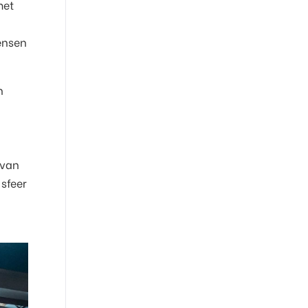
met
wensen
n
n
 van
sfeer