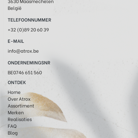
3630 Maasmechelen
België
TELEFOONNUMMER
+32 (0)89 20 60 39
E-MAIL
info@atrox.be
ONDERNEMINGSNR
BE0746 651 560
ONTDEK
Home
Over Atrox
Assortiment
Merken
Realisaties
FAQ
Blog