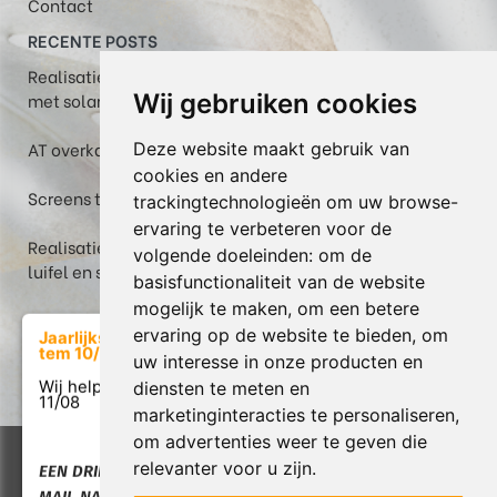
Contact
RECENTE POSTS
Realisatie in Maastricht: Plaza Viva pergola-zonwering
met solar volant
Wij gebruiken cookies
AT overkapping met helder glas, WGM Top en zipscreen
Deze website maakt gebruik van
cookies en andere
Screens te Veerle: een fris terras tijdens warme dagen
trackingtechnologieën om uw browse-
ervaring te verbeteren voor de
Realisatie: Box in thermowood grenen met berging,
volgende doeleinden:
om de
luifel en screen in Heusden-Zolder
basisfunctionaliteit van de website
mogelijk te maken
,
om een betere
ervaring op de website te bieden
,
om
Jaarlijkse verlof van 17/07
tem 10/08
uw interesse in onze producten en
diensten te meten en
Wij helpen u graag weer vanaf
11/08
marketinginteracties te personaliseren
,
om advertenties weer te geven die
Copyright © 2026 Atrox. All rights reserved. |
Privacy &
relevanter voor u zijn
.
EEN DRINGENDE VRAAG:
Cookies
|
Garantie & Servicebeleid
|
UP-TO-DATE