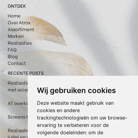
ONTDEK
Home
Over Atrox
Assortiment
Merken
Realisaties
FAQ
Blog
Contact
RECENTE POSTS
Realisatie in Maastricht: Plaza Viva pergola-zonwering
Wij gebruiken cookies
met solar volant
AT overkapping met helder glas, WGM Top en zipscreen
Deze website maakt gebruik van
cookies en andere
Screens te Veerle: een fris terras tijdens warme dagen
trackingtechnologieën om uw browse-
ervaring te verbeteren voor de
Realisatie: Box in thermowood grenen met berging,
volgende doeleinden:
om de
luifel en screen in Heusden-Zolder