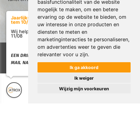
basisfunctionaliteit van de website
mogelijk te maken
,
om een betere
ervaring op de website te bieden
,
om
Jaarlijkse verlof van 17/07
tem 10/08
uw interesse in onze producten en
diensten te meten en
Wij helpen u graag weer vanaf
11/08
marketinginteracties te personaliseren
,
om advertenties weer te geven die
Copyright © 2026 Atrox. All rights reserved. |
Privacy &
relevanter voor u zijn
.
EEN DRINGENDE VRAAG:
Cookies
|
Garantie & Servicebeleid
|
UP-TO-DATE
MAIL NAAR INFO@ATROX.BE
WebDesign
Ik ga akkoord
Ik weiger
Wijzig mijn voorkeuren