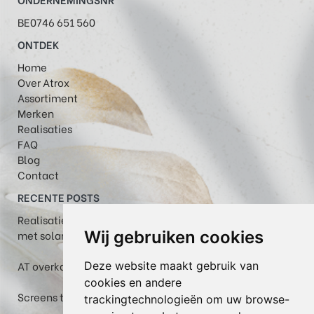
BE0746 651 560
ONTDEK
Home
Over Atrox
Assortiment
Merken
Realisaties
FAQ
Blog
Contact
RECENTE POSTS
Realisatie in Maastricht: Plaza Viva pergola-zonwering
met solar volant
Wij gebruiken cookies
AT overkapping met helder glas, WGM Top en zipscreen
Deze website maakt gebruik van
cookies en andere
Screens te Veerle: een fris terras tijdens warme dagen
trackingtechnologieën om uw browse-