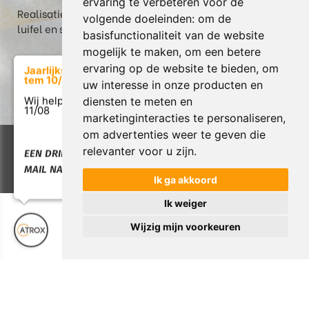
ervaring te verbeteren voor de
Realisatie: Box in thermowood grenen met berging,
volgende doeleinden:
om de
luifel en screen in Heusden-Zolder
basisfunctionaliteit van de website
mogelijk te maken
,
om een betere
ervaring op de website te bieden
,
om
Jaarlijkse verlof van 17/07
tem 10/08
uw interesse in onze producten en
diensten te meten en
Wij helpen u graag weer vanaf
11/08
marketinginteracties te personaliseren
,
om advertenties weer te geven die
Copyright © 2026 Atrox. All rights reserved. |
Privacy &
relevanter voor u zijn
.
EEN DRINGENDE VRAAG:
Cookies
|
Garantie & Servicebeleid
|
UP-TO-DATE
MAIL NAAR INFO@ATROX.BE
WebDesign
Ik ga akkoord
Ik weiger
Wijzig mijn voorkeuren