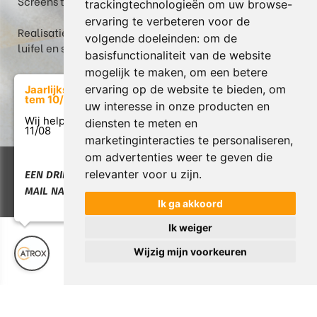
Screens te Veerle: een fris terras tijdens warme dagen
trackingtechnologieën om uw browse-
ervaring te verbeteren voor de
Realisatie: Box in thermowood grenen met berging,
volgende doeleinden:
om de
luifel en screen in Heusden-Zolder
basisfunctionaliteit van de website
mogelijk te maken
,
om een betere
ervaring op de website te bieden
,
om
Jaarlijkse verlof van 17/07
tem 10/08
uw interesse in onze producten en
diensten te meten en
Wij helpen u graag weer vanaf
11/08
marketinginteracties te personaliseren
,
om advertenties weer te geven die
Copyright © 2026 Atrox. All rights reserved. |
Privacy &
relevanter voor u zijn
.
EEN DRINGENDE VRAAG:
Cookies
|
Garantie & Servicebeleid
|
UP-TO-DATE
MAIL NAAR INFO@ATROX.BE
WebDesign
Ik ga akkoord
Ik weiger
Wijzig mijn voorkeuren