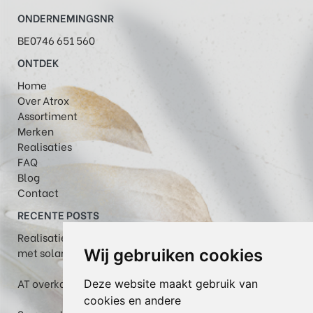
ONDERNEMINGSNR
BE0746 651 560
ONTDEK
Home
Over Atrox
Assortiment
Merken
Realisaties
FAQ
Blog
Contact
RECENTE POSTS
Realisatie in Maastricht: Plaza Viva pergola-zonwering
met solar volant
Wij gebruiken cookies
AT overkapping met helder glas, WGM Top en zipscreen
Deze website maakt gebruik van
cookies en andere